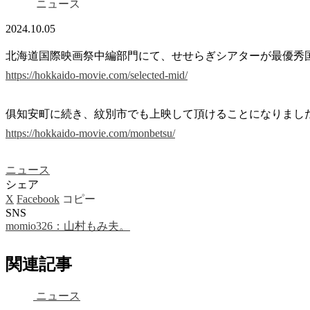
ニュース
2024.10.05
北海道国際映画祭中編部門にて、せせらぎシアターが最優秀
https://hokkaido-movie.com/selected-mid/
俱知安町に続き、紋別市でも上映して頂けることになりまし
https://hokkaido-movie.com/monbetsu/
ニュース
シェア
X
Facebook
コピー
SNS
momio326：山村もみ夫。
関連記事
ニュース