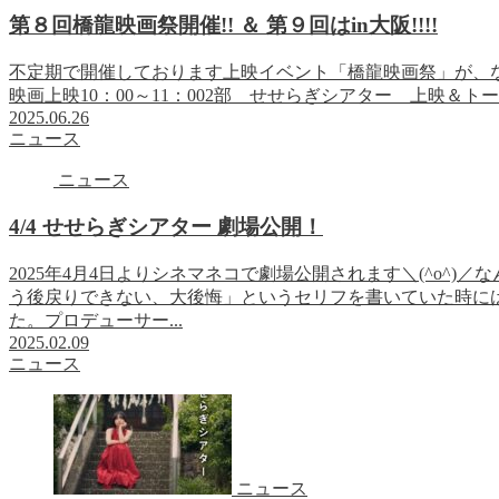
第８回橋龍映画祭開催!! ＆ 第９回はin大阪!!!!
不定期で開催しております上映イベント「橋龍映画祭」が、なんと
映画上映10：00～11：002部 せせらぎシアター 上映＆トークシ
2025.06.26
ニュース
ニュース
4/4 せせらぎシアター 劇場公開！
2025年4月4日よりシネマネコで劇場公開されます＼(^o^
う後戻りできない、大後悔」というセリフを書いていた時に
た。プロデューサー...
2025.02.09
ニュース
ニュース