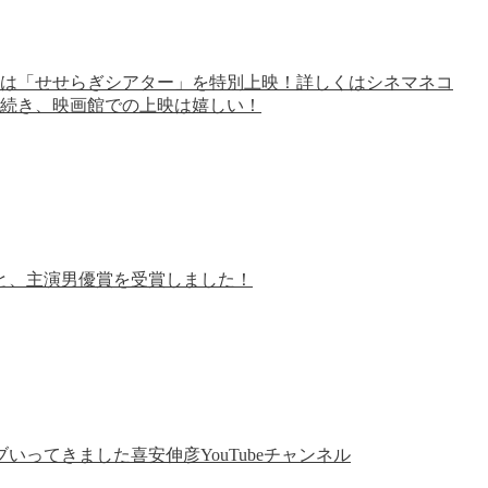
4」今年は「せせらぎシアター」を特別上映！詳しくはシネマネコ
に続き、映画館での上映は嬉しい！
と、主演男優賞を受賞しました！
ってきました喜安伸彦YouTubeチャンネル