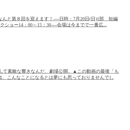
第８回を迎えます！----日時：7月20日(日)1部 短編
ョー14：00～15：30----会場は今までで一番広...
)／なんて素敵な響きなんだ、劇場公開。▲この動画の最後「も
は、こんなことになるとは夢にも思っておりませんでし